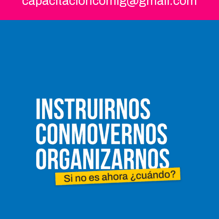
capacitacioncomig@gmail.com