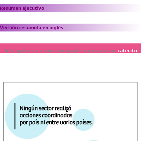
Resumen ejecutivo
Versión resumida en inglés
Si te gustó este contenido podés invitarnos un
cafecito