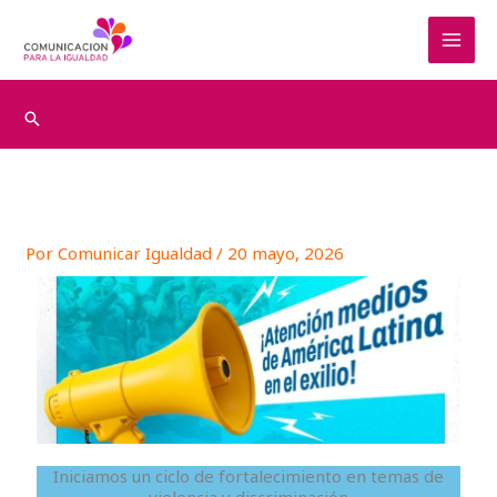
Ir
al
contenido
Buscar
Por
Comunicar Igualdad
/
20 mayo, 2026
Iniciamos un ciclo de fortalecimiento en temas de