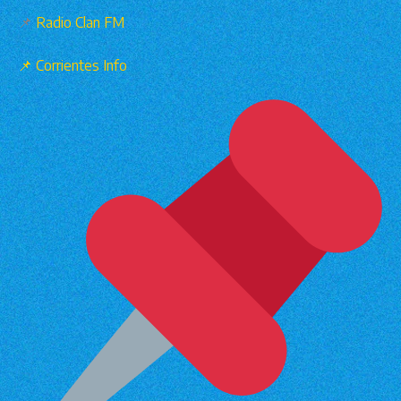
📌
Radio Clan FM
📌
Corrientes Info